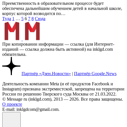
Преемственность в образовательном процессе будет
обеспечена дальнейшим обучением детей в начальной школе,
корпус которой возводится по…
Пагинация
Туда
1
…
5
6
7
8
Сюда
записей
При копировании информации — ссылка (для Интернет-
изданий — ссылка должна быть активной) на inklgd.com
обязательна.
Партнёр «Дзен.Новости»
|
Партнёр Google.News
Деятельность компании Meta (и её продуктов Facebook и
Instagram) признана экстремистской, запрещена на территории
России по решению Тверского суда Москвы от 21.03.2022.
© Message ru (inklgd.com), 2013 — 2026. Все права защищены.
О проекте
E-mail: inklgdcom@gmail.com.