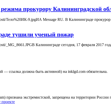
 режима прокурору Калининградской обл
nsy-novosti/Тело%20ИК-9.jpgИА Message RU. В Калининграде проку
раде тушили ученый пожар
y-novosti/_MG_8661.JPGВ Калининграде сегодня, 17 февраля 2017 го
 — ссылка должна быть активной) на inklgd.com обязательна.
gram) признана экстремистской, запрещена на территории России
 проекте