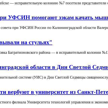
дейске — исправительную колонию №7 посетили представители
 при УФСИН помогают зэкам качать мы
 совета при УФСИН России по Калининградской области Валер
вывали на стульях"
новка Багратионовского района — в исправительной колонии 
нградской области в Дни Светлой Сед
олнительной системе (УИС) в Дни Светлой Седмицы священнос
и вербуют в университет из Санкт-Пет
стного филиала Университета технологий управления и эконом