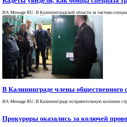
Кадеты увидели, как бойцы спецназа т
ИА Message RU. В Калининградской области за тактико-спец
В Калининграде члены общественного 
ИА Message RU. В Калининграде исправительную колонию ст
Прокуроры оказались за колючей пров