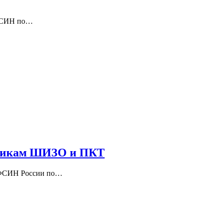
УФСИН по…
узникам ШИЗО и ПКТ
 УФСИН России по…