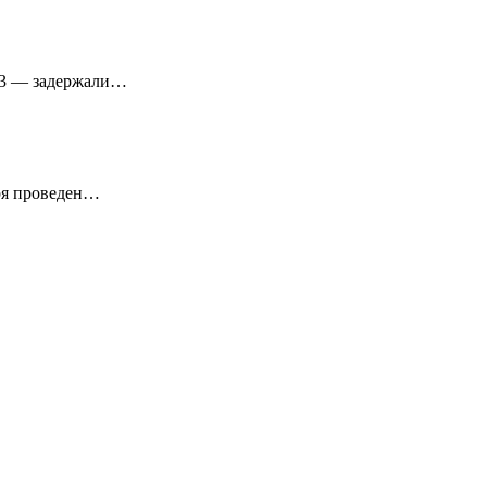
№13 — задержали…
ря проведен…