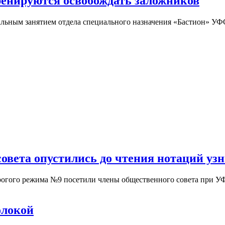
ренируются освобождать заложников
иальным занятием отдела специального назначения «Бастион» 
совета опустились до чтения нотаций 
рогого режима №9 посетили члены общественного совета при
олокой