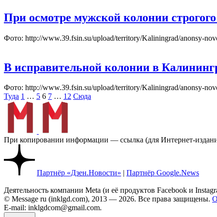
При осмотре мужской колонии строгого
Фото: http://www.39.fsin.su/upload/territory/Kaliningrad/ano
В исправительной колонии в Калининг
Фото: http://www.39.fsin.su/upload/territory/Kaliningrad/anons
Пагинация
Туда
1
…
5
6
7
…
12
Сюда
записей
При копировании информации — ссылка (для Интернет-изданий
Партнёр «Дзен.Новости»
|
Партнёр Google.News
Деятельность компании Meta (и её продуктов Facebook и Insta
© Message ru (inklgd.com), 2013 — 2026. Все права защищены.
О
E-mail: inklgdcom@gmail.com.