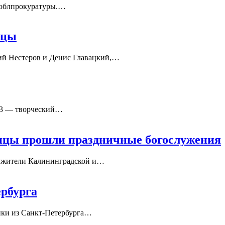
 облпрокуратуры.…
шцы
ий Нестеров и Денис Главацкий,…
№13 — творческий…
мицы прошли праздничные богослужения
лужители Калининградской и…
ербурга
ики из Санкт-Петербурга…