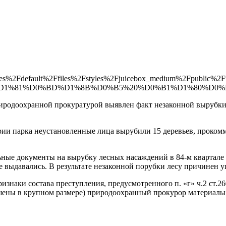
s%2Fdefault%2Ffiles%2Fstyles%2Fjuicebox_medium%2Fpublic%2F
D0%B5%D1%81%D0%BD%D1%8B%D0%B5%20%D0%B1%D1%80
родоохранной прокуратурой выявлен факт незаконной вырубки л
рии парка неустановленные лица вырубили 15 деревьев, прокомм
ьные документы на вырубку лесных насаждений в 84-м квартале
выдавались. В результате незаконной порубки лесу причинен ущ
знаки состава преступления, предусмотренного п. «г» ч.2 ст.26
ршены в крупном размере) природоохранный прокурор материалы