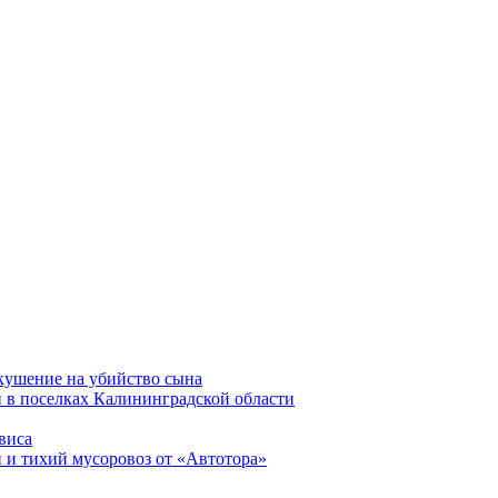
окушение на убийство сына
 в поселках Калининградской области
виса
 и тихий мусоровоз от «Автотора»