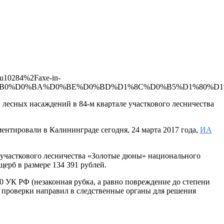
u10284%2Faxe-in-
%D0%B0%D0%BA%D0%BE%D0%BD%D1%8C%D0%B5%D1%80%D1
есных насаждений в 84-м квартале участкового лесничества
ентировали в Калининграде сегодня, 24 марта 2017 года,
ИА
 участкового лесничества «Золотые дюны» национального
ерб в размере 134 391 рублей.
0 УК РФ (незаконная рубка, а равно повреждение до степени
 проверки направил в следственные органы для решения