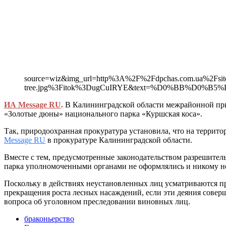
source=wiz&img_url=http%3A%2F%2Fdpchas.com.ua%2Fsite
tree.jpg%3Fitok%3DugCuIRYE&text=%D0%BB%
ИА Message RU
.
В Калининградской области межрайонной при
«Золотые дюны» национального парка «Куршская коса».
Так, природоохранная прокуратура установила, что на террито
Message RU
в прокуратуре Калининградской области.
Вместе с тем, предусмотренные законодательством разрешител
парка уполномоченными органами не оформлялись и никому не 
Поскольку в действиях неустановленных лиц усматриваются при
прекращения роста лесных насаждений, если эти деяния сове
вопроса об уголовном преследовании виновных лиц.
браконьерство