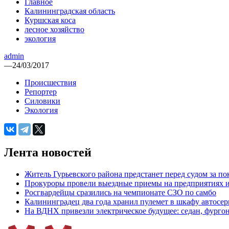
Главное
Калининградская область
Куршская коса
лесное хозяйство
экология
admin
—
24/03/2017
Происшествия
Репортер
Силовики
Экология
Лента новостей
Житель Гурьевского района предстанет перед судом за п
Прокуроры провели выездные приемы на предприятиях и
Росгвардейцы сразились на чемпионате СЗО по самбо
Калининградец два года хранил пулемет в шкафу автосер
На ВДНХ привезли электрическое будущее: седан, фургон