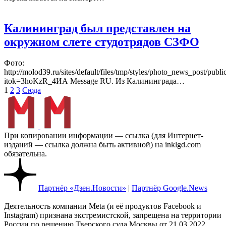
Калининград был представлен на
окружном слете студотрядов СЗФО
Фото:
http://molod39.ru/sites/default/files/tmp/styles/photo_news_post/pub
itok=3hoKzR_4ИА Message RU. Из Калининграда…
Пагинация
1
2
3
Сюда
записей
При копировании информации — ссылка (для Интернет-
изданий — ссылка должна быть активной) на inklgd.com
обязательна.
Партнёр «Дзен.Новости»
|
Партнёр Google.News
Деятельность компании Meta (и её продуктов Facebook и
Instagram) признана экстремистской, запрещена на территории
России по решению Тверского суда Москвы от 21.03.2022.