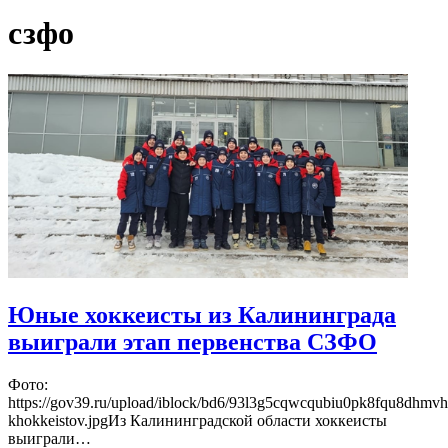
сзфо
Юные хоккеисты из Калининграда
выиграли этап первенства СЗФО
Фото:
https://gov39.ru/upload/iblock/bd6/93l3g5cqwcqubiu0pk8fqu8dhmv
khokkeistov.jpgИз Калининградской области хоккеисты
выиграли…